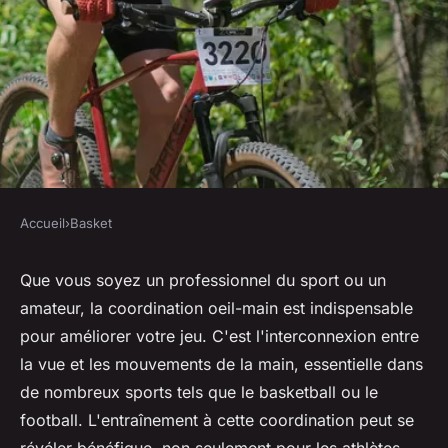
Accueil
›
Basket
BASKET
Quels sont les exercices de
Que vous soyez un professionnel du sport ou un
amateur, la coordination oeil-main est indispensable
coordination les plus efficaces
pour améliorer votre jeu. C'est l'interconnexion entre
pour améliorer la passe à une
la vue et les mouvements de la main, essentielle dans
main?
de nombreux sports tels que le basketball ou le
football. L'entraînement à cette coordination peut se
Lenny
•
12 juillet 2024
•
6 min de lecture