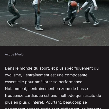
Accueil
›
Vélo
VÉLO
Quels sont les effets de
Dans le monde du sport, et plus spécifiquement du
cyclisme, l'entraînement est une composante
l'entraînement en zone de
essentielle pour améliorer sa performance.
basse fréquence cardiaque sur
Notamment, l'entraînement en zone de basse
la performance en cyclisme?
fréquence cardiaque est une méthode qui suscite de
plus en plus d'intérêt. Pourtant, beaucoup se
Lenny
•
12 juillet 2024
•
6 min de lecture